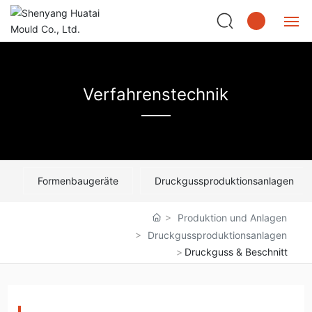
Startseite
中文
Verfahrenstechnik
English
Produktzentrum
日本語
Betriebsstätte
한국어
Verfahrenstechnik
Formenbaugeräte
Druckgussproduktionsanlagen
Español
Kundenservice
Deutsch
Produktion und Anlagen
Druckgussproduktionsanlagen
Nachrichten
Druckguss & Beschnitt
Über uns