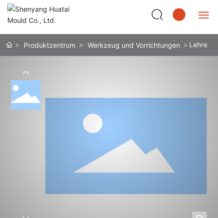
Startseite
中文
Lehre
Produktzentrum
Werkzeug und Vorrichtungen
English
Produktzentrum
日本語
Betriebsstätte
한국어
Verfahrenstechnik
Español
Kundenservice
Deutsch
Nachrichten
Über uns